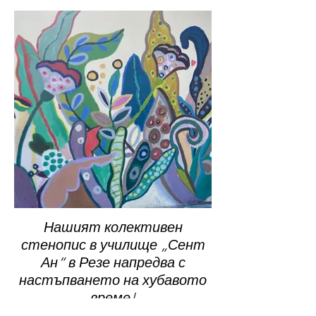
Нашият колективен
стенопис в училище „Сент
Ан“ в Резе напредва с
настъпването на хубавото
време!